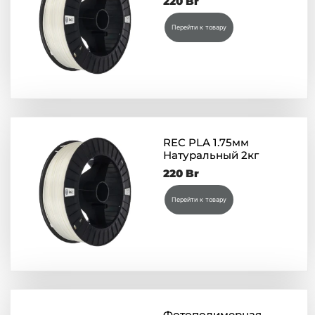
220
Br
Перейти к товару
REC PLA 1.75мм
Натуральный 2кг
220
Br
Перейти к товару
Фотополимерная